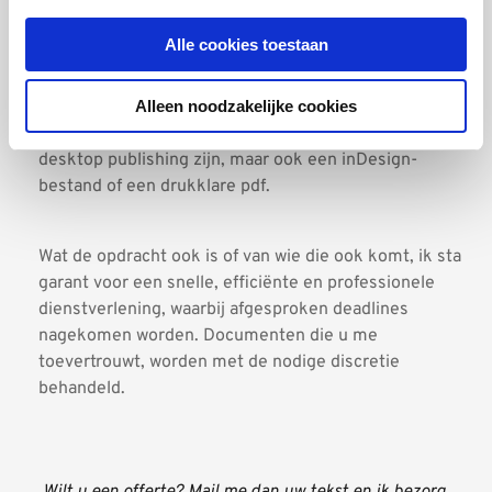
team van vertalers voor grotere opdrachten. 
Afhankelijk van de aard van het document kan ik tot 
Alle cookies toestaan
3000 woorden per dag vertalen. Vertalingen en 
proeflezingen gebeuren door ervaren native speakers 
Alleen noodzakelijke cookies
die naar hun moedertaal vertalen. Het resultaat lever 
ik af zoals de klant het vraagt, dat kan een meertalige 
desktop publishing zijn, maar ook een inDesign-
bestand of een drukklare pdf.
Wat de opdracht ook is of van wie die ook komt, ik sta 
garant voor een snelle, efficiënte en professionele 
dienstverlening, waarbij afgesproken deadlines 
nagekomen worden. Documenten die u me 
toevertrouwt, worden met de nodige discretie 
behandeld.