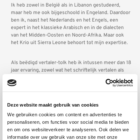
Ik heb zowel in België als in Libanon gestudeerd, 
maar heb me ook bijgeschoold in Engeland. Daardoor 
ben ik, naast het Nederlands en het Engels, een 
expert in het klassieke Arabisch en in de dialecten 
van het Midden-Oosten en Noord-Afrika. Maar ook 
het Krio uit Sierra Leone behoort tot mijn expertise.
Als beëdigd vertaler-tolk heb ik intussen meer dan 18 
jaar ervaring, zowel wat het schriftelijk vertalen als 
het (telefonisch) tolken betreft. U kunt bij mij terecht 
voor simultaan tolken in het Nederlands, Engels en 
Arabisch.
Deze website maakt gebruik van cookies
We gebruiken cookies om content en advertenties te
personaliseren, om functies voor social media te bieden
Ik werk voor rechtbanken, politiediensten en de 
en om ons websiteverkeer te analyseren. Ook delen we
federale overheidsdienst justitie. Maar daarnaast krijg 
informatie over uw gebruik van onze site met onze